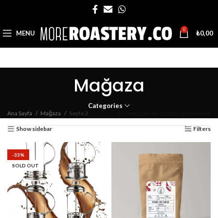
0
MENU
₺
0,00
Mağaza
Categories
Ana Sayfa
Mağaza
Sayfa 2
15 sonuçtan 13-15 arası gösteriliyor
Show sidebar
Filters
-33%
SOLD OUT