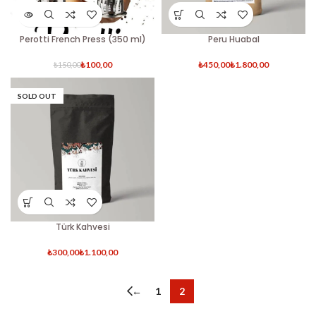
Perotti French Press (350 ml)
Peru Huabal
₺
100,00
₺
₺
₺
150,00
SOLD OUT
Türk Kahvesi
₺
₺
←
1
2