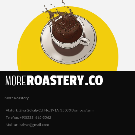
More Roastery
Atatürk, Ziya Gökalp Cd. No:191A, 35030 Bornova/İzmir
Telefon: +90(533) 665-3562
Mail: arukahve@gmail.com