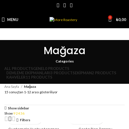
0
MENU
₺
0,00
Mağaza
Categories
ALL
PRODUCTS
GENEL
0 PRODUCTS
DEMLEME EKIPMANLARI
3 PRODUCTS
EKIPMAN
2 PRODUCTS
KAHVELER
11 PRODUCTS
Ana Sayfa
Mağaza
15 sonuçtan 1-12 arası gösteriliyor
Show sidebar
Show
9
24
36
Filters