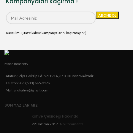
Kampanyaları kaçırma !
Kavrulmuş taze kahve kampanyalarını kaçırmayın :)
More Roastery
Atatürk, Ziya Gökalp Cd. No:191A, 35030 Bornova/İzmir
Telefon: +90(533) 665-3562
Mail: arukahve@gmail.com
SON YAZILARIMIZ
Kahve Çekirdeği Hakkında
22 Haziran 2017
No Comments