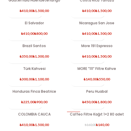
Guatemala Huehuetenango
Costa Rica Tarrazu
₺
₺
₺
₺
El Salvador
Nicaragua San Jose
SOLD OUT
₺
₺
₺
₺
Brazil Santos
More 191 Espresso
₺
₺
₺
₺
Türk Kahvesi
MORE ”111” Filtre Kahve
SOLD OUT
SOLD OUT
₺
₺
₺
₺
Honduras Finca Beatrice
Peru Huabal
SOLD OUT
₺
₺
₺
₺
COLOMBIA CAUCA
Caffeo Filtre Kağıt 1×2 80 adet
-13%
SOLD OUT
₺
₺
₺
140,00
₺
160,00