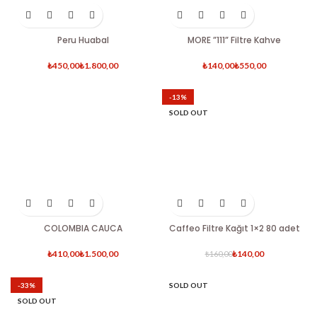
Peru Huabal
MORE ”111” Filtre Kahve
₺
₺
₺
₺
-13%
SOLD OUT
COLOMBIA CAUCA
Caffeo Filtre Kağıt 1×2 80 adet
₺
₺
₺
140,00
₺
160,00
-33%
SOLD OUT
SOLD OUT