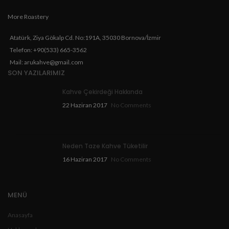
More Roastery
Atatürk, Ziya Gökalp Cd. No:191A, 35030 Bornova/İzmir
Telefon: +90(533) 665-3562
Mail: arukahve@gmail.com
SON YAZILARIMIZ
Kahve Çekirdeği Hakkında
22 Haziran 2017
No Comments
Neden Taze Kahve Tüketilir
16 Haziran 2017
No Comments
MENÜ
Anasayfa