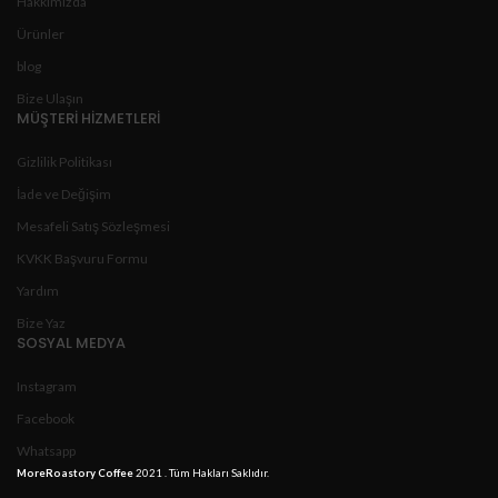
Hakkımızda
Ürünler
blog
Bize Ulaşın
MÜŞTERİ HİZMETLERİ
Gizlilik Politikası
İade ve Değişim
Mesafeli Satış Sözleşmesi
KVKK Başvuru Formu
Yardım
Bize Yaz
SOSYAL MEDYA
Instagram
Facebook
Whatsapp
MoreRoastory Coffee
2021 . Tüm Hakları Saklıdır.