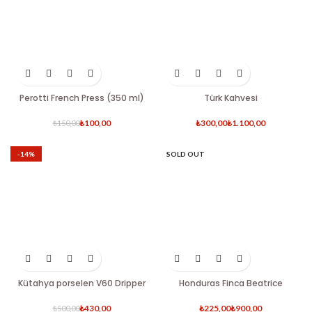
Perotti French Press (350 ml)
Türk Kahvesi
₺
100,00
₺
₺
₺
150,00
-14%
SOLD OUT
Kütahya porselen V60 Dripper
Honduras Finca Beatrice
₺
430,00
₺
₺
₺
500,00