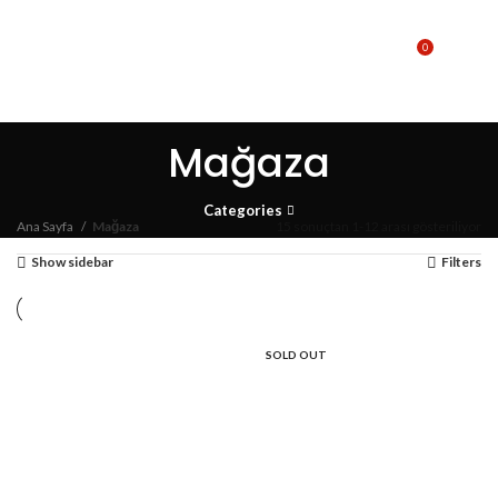
0
MENU
₺
0,00
Mağaza
Categories
Ana Sayfa
Mağaza
15 sonuçtan 1-12 arası gösteriliyor
Show sidebar
Filters
SOLD OUT