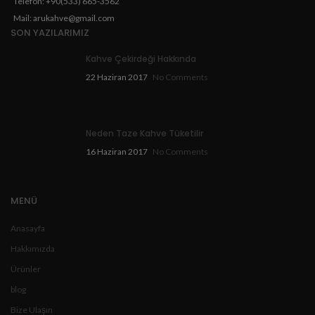
Telefon: +90(533) 665-3562
Mail: arukahve@gmail.com
SON YAZILARIMIZ
Kahve Çekirdeği Hakkında
22 Haziran 2017
No Comments
Neden Taze Kahve Tüketilir
16 Haziran 2017
No Comments
MENÜ
Anasayfa
Hakkımızda
Ürünler
blog
Bize Ulaşın