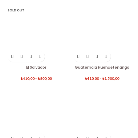
SOLD OUT
El Salvador
Guatemala Huehuetenango
₺
410,00
–
₺
800,00
₺
410,00
–
₺
1.500,00