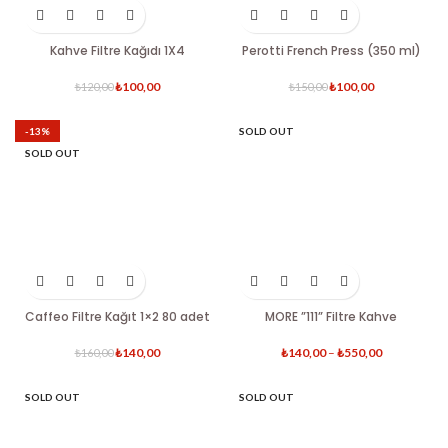
Kahve Filtre Kağıdı 1X4
Perotti French Press (350 ml)
₺
100,00
₺
100,00
₺
120,00
₺
150,00
-13%
SOLD OUT
SOLD OUT
Caffeo Filtre Kağıt 1×2 80 adet
MORE ”111” Filtre Kahve
₺
140,00
₺
140,00
–
₺
550,00
₺
160,00
SOLD OUT
SOLD OUT