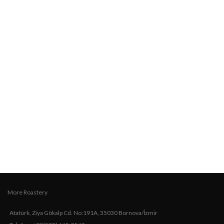
More Roastery
Atatürk, Ziya Gökalp Cd. No:191A, 35030 Bornova/İzmir