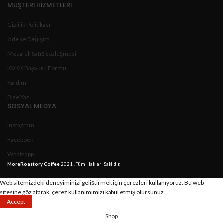
MÜŞTERİ HİZMETLERİ
Gizlilik Politikası
İade ve Değişim
Mesafeli Satış Sözleşmesi
KVKK Başvuru Formu
Yardım
Bize Yaz
SOSYAL MEDYA
Instagram
Facebook
Whatsapp
MoreRoastory Coffee
2021 . Tüm Hakları Saklıdır.
Web sitemizdeki deneyiminizi geliştirmek için çerezleri kullanıyoruz.
Bu web
sitesine göz atarak, çerez kullanımımızı kabul etmiş olursunuz.
Accept
Shop