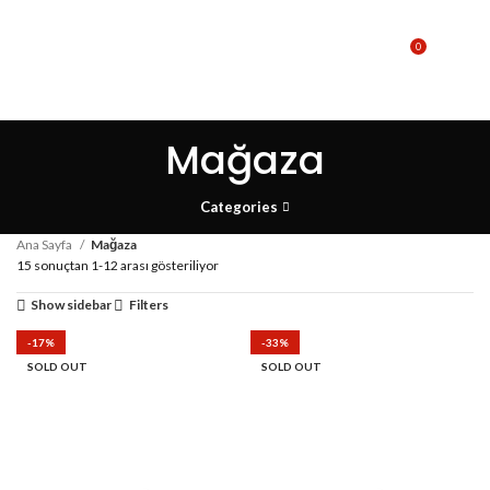
0
MENU
₺
0,00
Mağaza
Categories
Ana Sayfa
Mağaza
15 sonuçtan 1-12 arası gösteriliyor
Show sidebar
Filters
-17%
-33%
SOLD OUT
SOLD OUT