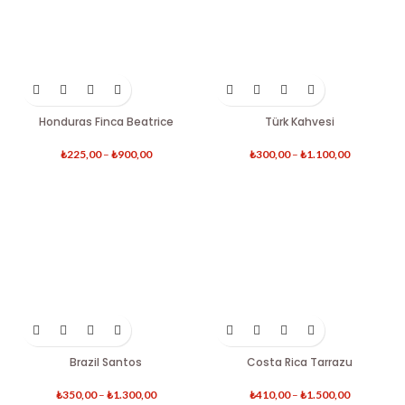
Honduras Finca Beatrice
Türk Kahvesi
₺
225,00
–
₺
900,00
₺
300,00
–
₺
1.100,00
Brazil Santos
Costa Rica Tarrazu
₺
350,00
–
₺
1.300,00
₺
410,00
–
₺
1.500,00