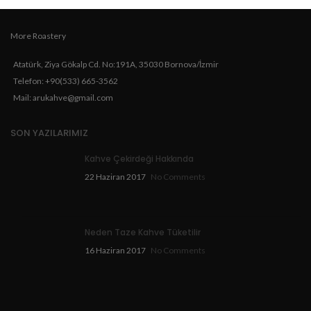
More Roastery
Atatürk, Ziya Gökalp Cd. No:191A, 35030 Bornova/İzmir
Telefon: +90(533) 665-3562
Mail: arukahve@gmail.com
SON YAZILARIMIZ
Kahve Çekirdeği Hakkında
22 Haziran 2017
No Comments
Neden Taze Kahve Tüketilir
16 Haziran 2017
No Comments