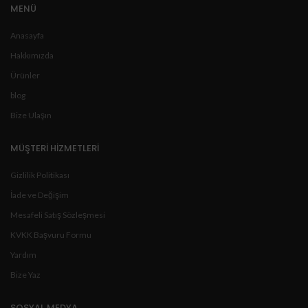
MENÜ
Anasayfa
Hakkımızda
Ürünler
blog
Bize Ulaşın
MÜŞTERİ HİZMETLERİ
Gizlilik Politikası
İade ve Değişim
Mesafeli Satış Sözleşmesi
KVKK Başvuru Formu
Yardım
Bize Yaz
SOSYAL MEDYA