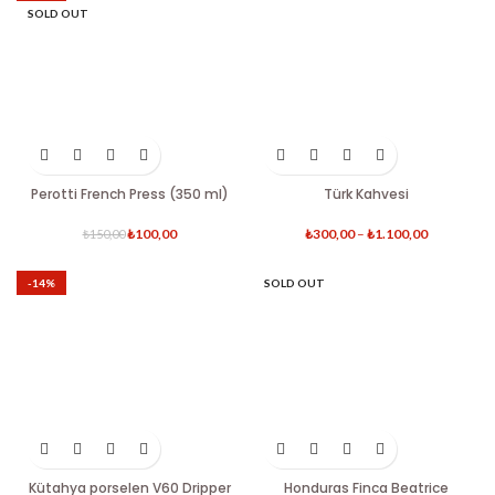
SOLD OUT
Perotti French Press (350 ml)
Türk Kahvesi
₺
100,00
₺
300,00
–
₺
1.100,00
₺
150,00
-14%
SOLD OUT
Kütahya porselen V60 Dripper
Honduras Finca Beatrice