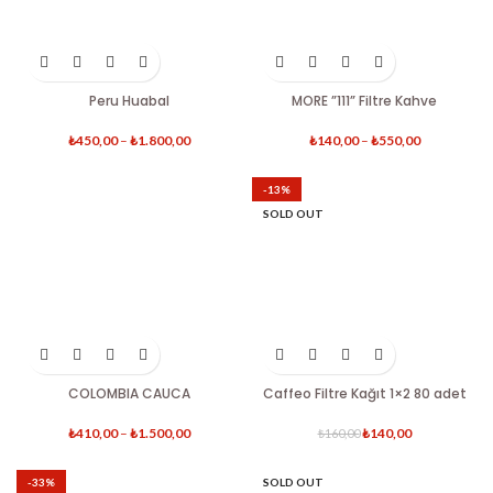
Peru Huabal
MORE ”111” Filtre Kahve
₺
450,00
–
₺
1.800,00
₺
140,00
–
₺
550,00
-13%
SOLD OUT
COLOMBIA CAUCA
Caffeo Filtre Kağıt 1×2 80 adet
₺
410,00
–
₺
1.500,00
₺
140,00
₺
160,00
-33%
SOLD OUT