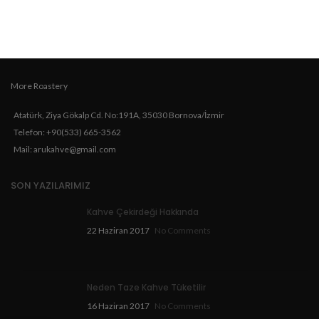
More Roastery
Atatürk, Ziya Gökalp Cd. No:191A, 35030 Bornova/İzmir
Telefon: +90(533) 665-3562
Mail: arukahve@gmail.com
SON YAZILARIMIZ
Kahve Çekirdeği Hakkında
22 Haziran 2017
No Comments
Neden Taze Kahve Tüketilir
16 Haziran 2017
No Comments