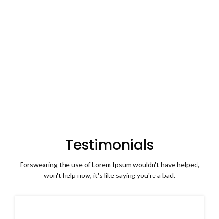
Happy Clients
Years in Business
32
800
Canabis Products
Allowed Forms
Testimonials
Forswearing the use of Lorem Ipsum wouldn't have helped,
won't help now, it's like saying you're a bad.