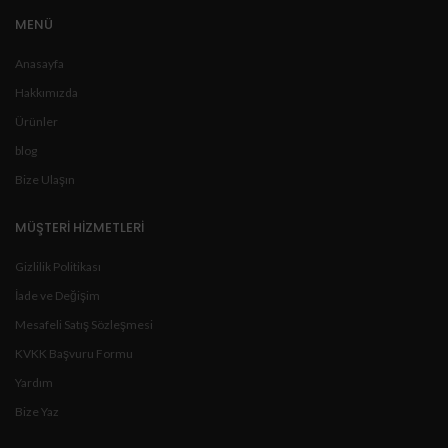
MENÜ
Anasayfa
Hakkımızda
Ürünler
blog
Bize Ulaşın
MÜŞTERİ HİZMETLERİ
Gizlilik Politikası
İade ve Değişim
Mesafeli Satış Sözleşmesi
KVKK Başvuru Formu
Yardım
Bize Yaz