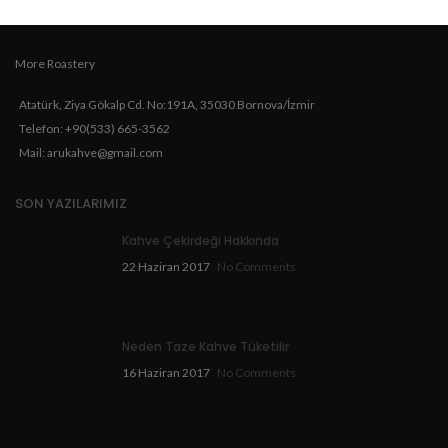
More Roastery
Atatürk, Ziya Gökalp Cd. No:191A, 35030 Bornova/İzmir
Telefon: +90(533) 665-3562
Mail: arukahve@gmail.com
SON YAZILARIMIZ
Kahve Çekirdeği Hakkında
22 Haziran 2017
No Comments
Neden Taze Kahve Tüketilir
16 Haziran 2017
No Comments