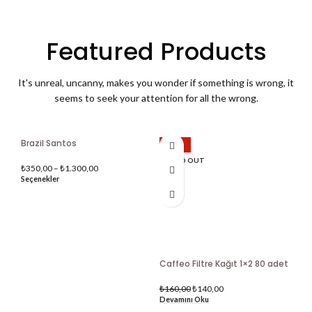
Featured Products
It's unreal, uncanny, makes you wonder if something is wrong, it
seems to seek your attention for all the wrong.
Brazil Santos
-13%
SOLD OUT
₺
350,00
–
₺
1.300,00
Seçenekler
Caffeo Filtre Kağıt 1×2 80 adet
CO
₺
160,00
₺
140,00
₺
41
Devamını Oku
Seç