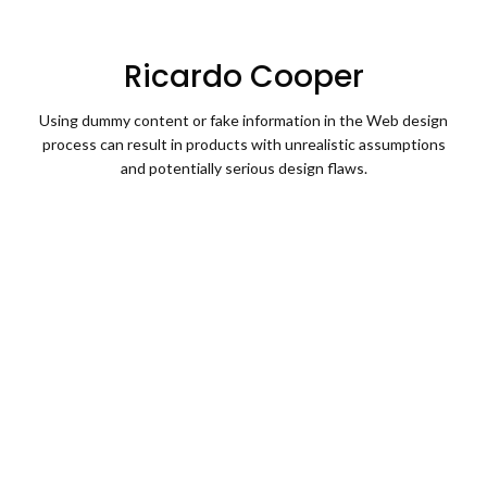
Ricardo Cooper
Using dummy content or fake information in the Web design
process can result in products with unrealistic assumptions
and potentially serious design flaws.
Health Care for You
Anyway, you still use Lorem Ipsum and rightly will always have a
place in the web
623
12